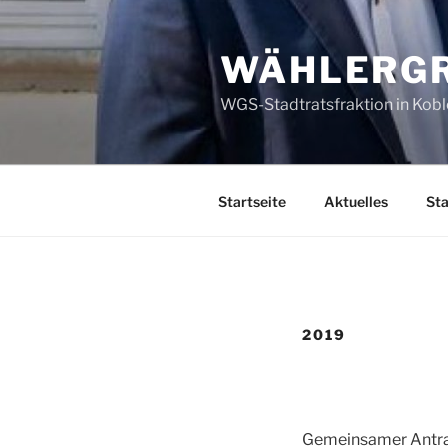
Zum
Inhalt
WÄHLERGR
springen
WGS-Stadtratsfraktion in Kob
Startseite
Aktuelles
Sta
2019
Gemeinsamer Antrag