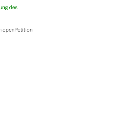
zung des
n openPetition