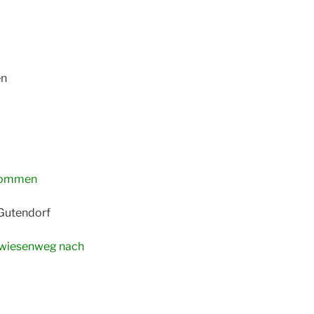
en
enommen
 Gutendorf
twiesenweg nach