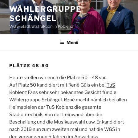
Zum
WÄHLERGRUPPE
Inhalt
SCHÄNGEL
springen
WGS-Stadtratsfraktion in Koblenz
Menü
PLÄTZE 48-50
Heute stellen wir euch die Plätze 50 – 48 vor.
Auf Platz 50 kandidiert mit René Güls ein bei
TuS
Koblenz
Fans sehr sehr bekanntes Gesicht für die
Wählergruppe Schängel. René macht nämlich bei allen
Heimspielen der TuS Koblenz die gesamte
Stadiontechnik. Von der Leinwand über die
Beschallung und die Musikauswahl usw. Er kandidiert
nach 2019 nun zum zweiten mal und hat die WGS in
den vergangenen 5 Jahren im Ausschuss