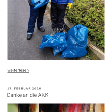
„Dreck
weiterlesen
–
Weg
–
VERÖFFENTLICHT
17. FEBRUAR 2026
AM
Tag
Danke an die AKK
2026“