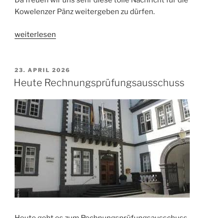
Da freuen wir uns sehr diese tolle Nachricht für die
Kowelenzer Pänz weitergeben zu dürfen.
„Wasserspielplatz
weiterlesen
startet
pünktlich“
VERÖFFENTLICHT
23. APRIL 2026
AM
Heute Rechnungsprüfungsausschuss
Heute geht es zum Rechnungsprüfungsausschuss.