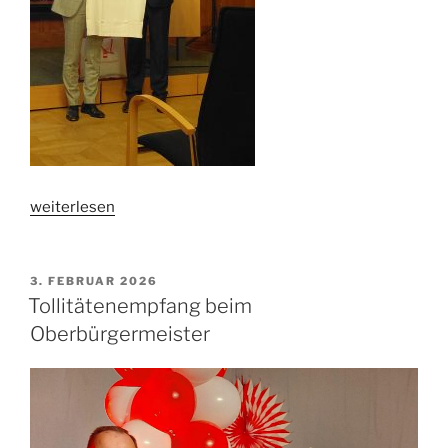
„100.
weiterlesen
Geburtstag
von
Valéry
VERÖFFENTLICHT
3. FEBRUAR 2026
AM
Giscard
Tollitätenempfang beim
d`Estaing“
Oberbürgermeister