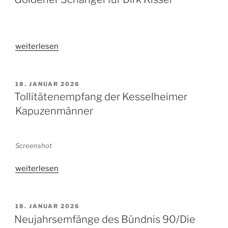
„Goldener
weiterlesen
Schängel
für
Dirk
VERÖFFENTLICHT
18. JANUAR 2026
AM
Kissel“
Tollitätenempfang der Kesselheimer
Kapuzenmänner
Screenshot
„Tollitätenempfang
weiterlesen
der
Kesselheimer
Kapuzenmänner“
VERÖFFENTLICHT
18. JANUAR 2026
AM
Neujahrsemfänge des Bündnis 90/Die