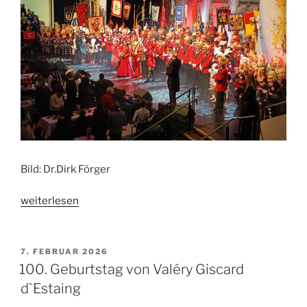
Bild: Dr.Dirk Förger
„Danke
weiterlesen
an
die
AKK“
VERÖFFENTLICHT
7. FEBRUAR 2026
AM
100. Geburtstag von Valéry Giscard
d`Estaing