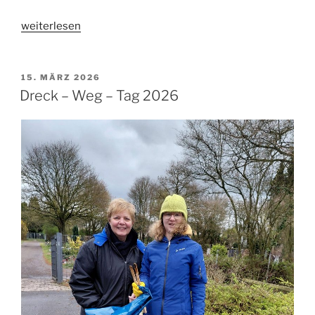
„Feierliche
weiterlesen
Verleihung
der
Kulturehrennadel
VERÖFFENTLICHT
15. MÄRZ 2026
AM
2025“
Dreck – Weg – Tag 2026