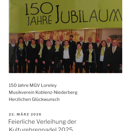
150 Jahre MGV Loreley
Musikverein Koblenz-Niederberg
Herzlichen Glückwunsch
VERÖFFENTLICHT
22. MÄRZ 2026
AM
Feierliche Verleihung der
Kulturehrennadel 2025