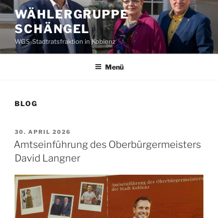
Zum
WÄHLERGRUPPE
Inhalt
SCHÄNGEL
springen
WGS-Stadtratsfraktion in Koblenz
Menü
BLOG
VERÖFFENTLICHT
30. APRIL 2026
AM
Amtseinführung des Oberbürgermeisters
David Langner