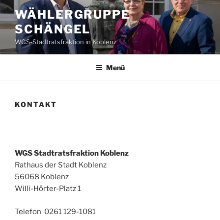
Zum
WÄHLERGRUPPE
Inhalt
SCHÄNGEL
springen
WGS-Stadtratsfraktion in Koblenz
Menü
KONTAKT
WÄHLERGRUPPE
SCHÄNGEL
WGS Stadtratsfraktion Koblenz
Rathaus der Stadt Koblenz
56068 Koblenz
Willi-Hörter-Platz 1
Telefon 0261 129-1081