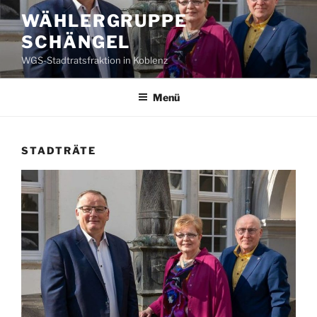
Zum
WÄHLERGRUPPE
Inhalt
SCHÄNGEL
springen
WGS-Stadtratsfraktion in Koblenz
Menü
STADTRÄTE