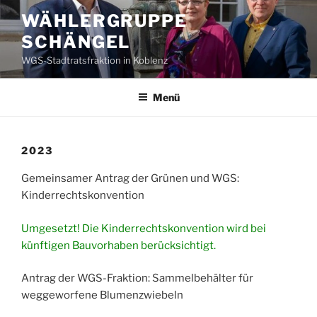
Zum
WÄHLERGRUPPE
Inhalt
SCHÄNGEL
springen
WGS-Stadtratsfraktion in Koblenz
Menü
2023
Gemeinsamer Antrag der Grünen und WGS:
Kinderrechtskonvention
Umgesetzt! Die Kinderrechtskonvention wird bei
künftigen Bauvorhaben berücksichtigt.
Antrag der WGS-Fraktion: Sammelbehälter für
weggeworfene Blumenzwiebeln