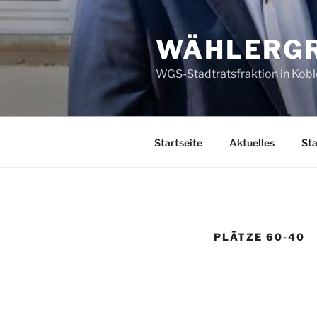
Zum
Inhalt
WÄHLERGR
springen
WGS-Stadtratsfraktion in Kob
Startseite
Aktuelles
Sta
PLÄTZE 60-40