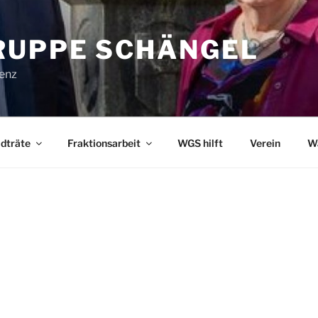
UPPE SCHÄNGEL
lenz
dträte
Fraktionsarbeit
WGS hilft
Verein
W