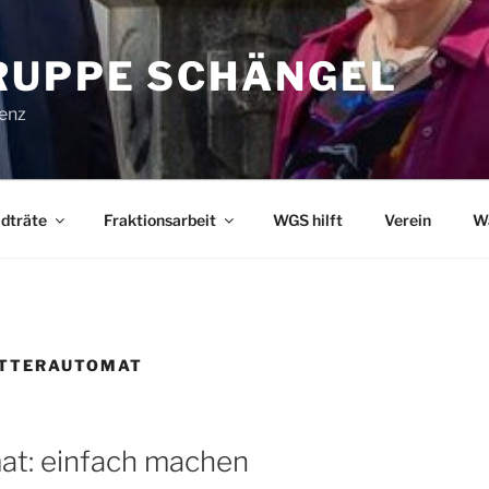
UPPE SCHÄNGEL
lenz
dträte
Fraktionsarbeit
WGS hilft
Verein
W
UTTERAUTOMAT
at: einfach machen