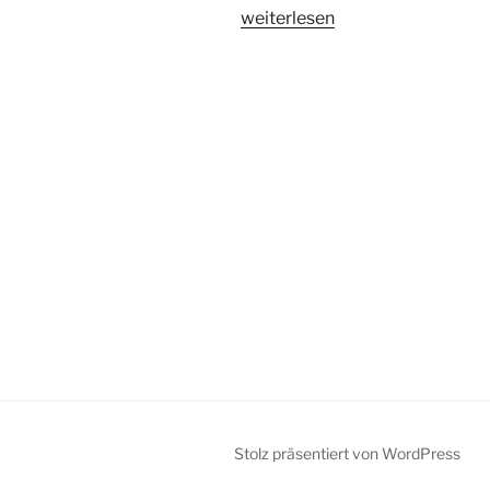
„Bienenfutterautomat:
weiterlesen
einfach
machen“
Stolz präsentiert von WordPress