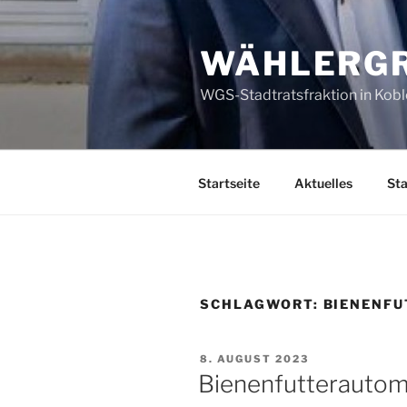
Zum
Inhalt
WÄHLERGR
springen
WGS-Stadtratsfraktion in Kob
Startseite
Aktuelles
Sta
SCHLAGWORT:
BIENENF
VERÖFFENTLICHT
8. AUGUST 2023
AM
Bienenfutterautom