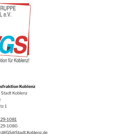
fraktion Koblenz
 Stadt Koblenz
z
tz 1
129-1081
129-1080
on.WGS@Stadt.Koblenz.de