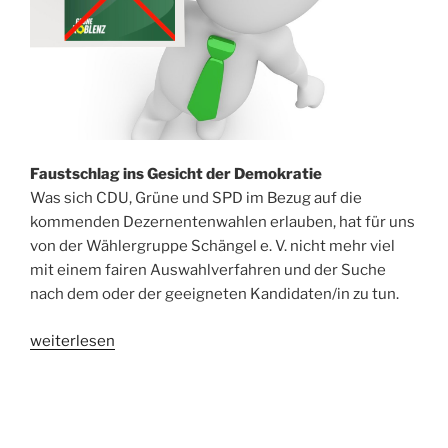
Faustschlag ins Gesicht der Demokratie
Was sich CDU, Grüne und SPD im Bezug auf die
kommenden Dezernentenwahlen erlauben, hat für uns
von der Wählergruppe Schängel e. V. nicht mehr viel
mit einem fairen Auswahlverfahren und der Suche
nach dem oder der geeigneten Kandidaten/in zu tun.
„Klüngel
weiterlesen
um
Posten
des
Baudezernenten“