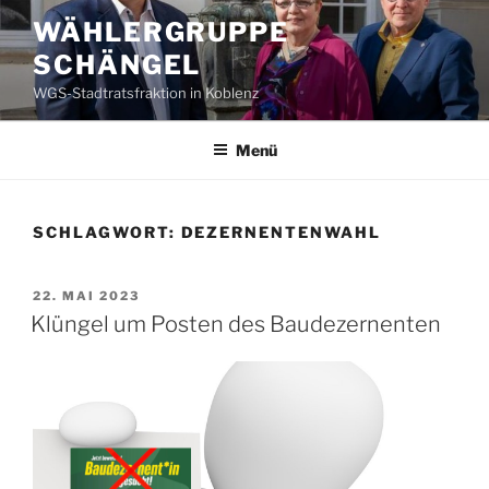
Zum
WÄHLERGRUPPE
Inhalt
SCHÄNGEL
springen
WGS-Stadtratsfraktion in Koblenz
Menü
SCHLAGWORT:
DEZERNENTENWAHL
VERÖFFENTLICHT
22. MAI 2023
AM
Klüngel um Posten des Baudezernenten