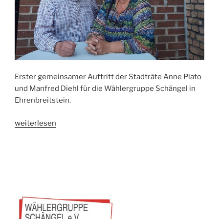
Erster gemeinsamer Auftritt der Stadträte Anne Plato
und Manfred Diehl für die Wählergruppe Schängel in
Ehrenbreitstein.
„125
weiterlesen
Jahre
Freiwillige
Feuerwehr
Ehrenbreitstein“