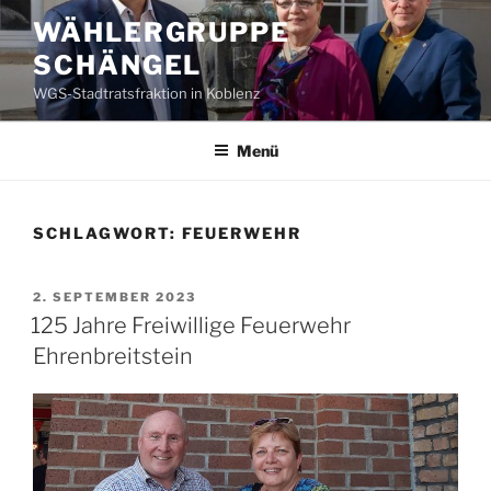
Zum
WÄHLERGRUPPE
Inhalt
SCHÄNGEL
springen
WGS-Stadtratsfraktion in Koblenz
Menü
SCHLAGWORT:
FEUERWEHR
VERÖFFENTLICHT
2. SEPTEMBER 2023
AM
125 Jahre Freiwillige Feuerwehr
Ehrenbreitstein