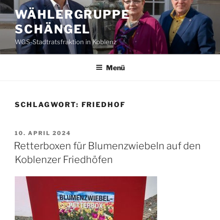
Zum
WÄHLERGRUPPE
Inhalt
SCHÄNGEL
springen
WGS-Stadtratsfraktion in Koblenz
Menü
SCHLAGWORT:
FRIEDHOF
VERÖFFENTLICHT
10. APRIL 2024
AM
Retterboxen für Blumenzwiebeln auf den
Koblenzer Friedhöfen