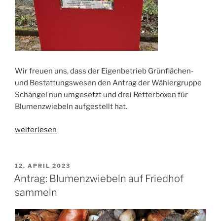
Wir freuen uns, dass der Eigenbetrieb Grünflächen-
und Bestattungswesen den Antrag der Wählergruppe
Schängel nun umgesetzt und drei Retterboxen für
Blumenzwiebeln aufgestellt hat.
„Retterboxen
weiterlesen
für
Blumenzwiebeln
auf
VERÖFFENTLICHT
12. APRIL 2023
AM
den
Antrag: Blumenzwiebeln auf Friedhof
Koblenzer
sammeln
Friedhöfen“