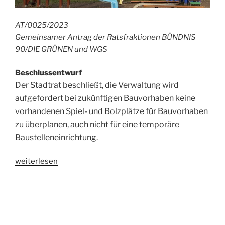
AT/0025/2023
Gemeinsamer Antrag der Ratsfraktionen BÜNDNIS
90/DIE GRÜNEN und WGS
Beschlussentwurf
Der Stadtrat beschließt, die Verwaltung wird
aufgefordert bei zukünftigen Bauvorhaben keine
vorhandenen Spiel- und Bolzplätze für Bauvorhaben
zu überplanen, auch nicht für eine temporäre
Baustelleneinrichtung.
„Antrag:
weiterlesen
Kinderrechtskonvention“