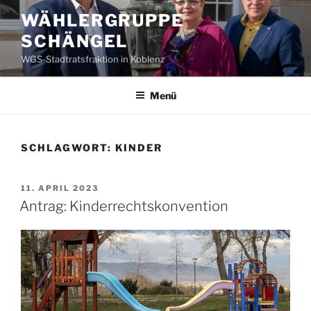
Zum
WÄHLERGRUPPE
Inhalt
SCHÄNGEL
springen
WGS-Stadtratsfraktion in Koblenz
Menü
SCHLAGWORT:
KINDER
VERÖFFENTLICHT
11. APRIL 2023
AM
Antrag: Kinderrechtskonvention