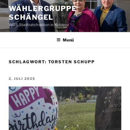
Zum
WÄHLERGRUPPE
Inhalt
SCHÄNGEL
springen
WGS-Stadtratsfraktion in Koblenz
Menü
SCHLAGWORT:
TORSTEN SCHUPP
VERÖFFENTLICHT
2. JULI 2025
AM