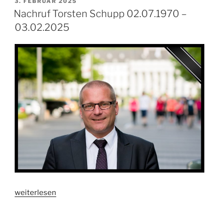
VERÖFFENTLICHT
3. FEBRUAR 2025
AM
Nachruf Torsten Schupp 02.07.1970 –
03.02.2025
„Nachruf
weiterlesen
Torsten
Schupp