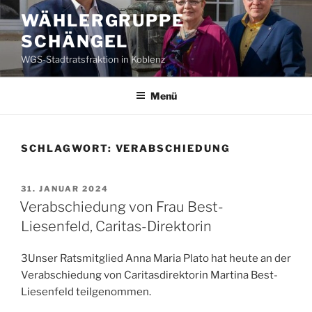
Zum
WÄHLERGRUPPE
Inhalt
SCHÄNGEL
springen
WGS-Stadtratsfraktion in Koblenz
Menü
SCHLAGWORT:
VERABSCHIEDUNG
VERÖFFENTLICHT
31. JANUAR 2024
AM
Verabschiedung von Frau Best-
Liesenfeld, Caritas-Direktorin
3Unser Ratsmitglied Anna Maria Plato hat heute an der
Verabschiedung von Caritasdirektorin Martina Best-
Liesenfeld teilgenommen.