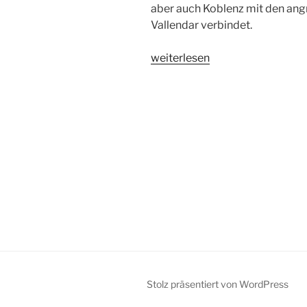
aber auch Koblenz mit den ang
Vallendar verbindet.
„Antrag:
weiterlesen
Wasserbus“
Stolz präsentiert von WordPress