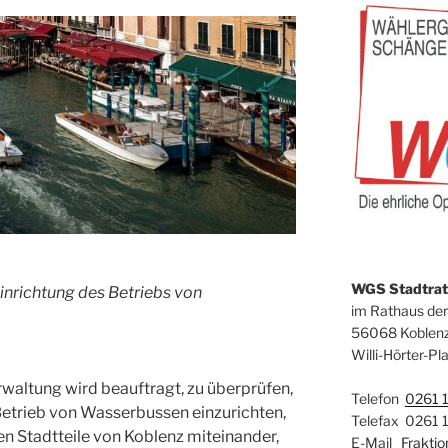
WGS Stadtrats
inrichtung des Betriebs von
im Rathaus der
56068 Koblen
Willi-Hörter-Pla
rwaltung wird beauftragt, zu überprüfen,
Telefon
0261 
Betrieb von Wasserbussen einzurichten,
Telefax 0261 
en Stadtteile von Koblenz miteinander,
E-Mail
Frakti