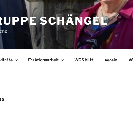
UPPE SCHÄNGEL
lenz
dträte
Fraktionsarbeit
WGS hilft
Verein
W
US