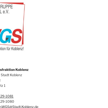
fraktion Koblenz
 Stadt Koblenz
z
tz 1
129-1081
129-1080
on.WGS@Stadt.Koblenz.de