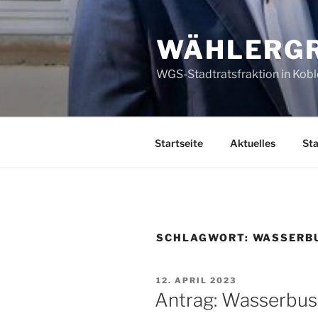
Zum
Inhalt
WÄHLERGR
springen
WGS-Stadtratsfraktion in Kob
Startseite
Aktuelles
Sta
SCHLAGWORT:
WASSERB
VERÖFFENTLICHT
12. APRIL 2023
AM
Antrag: Wasserbus