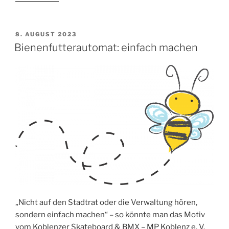
VERÖFFENTLICHT
8. AUGUST 2023
AM
Bienenfutterautomat: einfach machen
„Nicht auf den Stadtrat oder die Verwaltung hören,
sondern einfach machen“ – so könnte man das Motiv
vom Koblenzer Skateboard & BMX – MP Koblenz e. V.