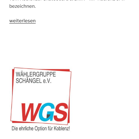
bezeichnen.
„Bienenfutterautomat:
weiterlesen
einfach
machen“