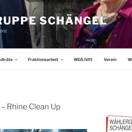
UPPE SCHÄNGEL
lenz
dträte
Fraktionsarbeit
WGS hilft
Verein
W
 – Rhine Clean Up