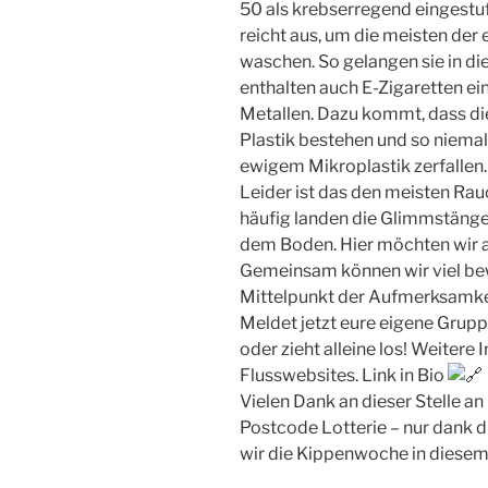
50 als krebserregend eingestu
reicht aus, um die meisten der 
waschen. So gelangen sie in d
enthalten auch E-Zigaretten ei
Metallen. Dazu kommt, dass die
Plastik bestehen und so niemal
ewigem Mikroplastik zerfallen.
Leider ist das den meisten Rau
häufig landen die Glimmstängel
dem Boden. Hier möchten wir a
Gemeinsam können wir viel be
Mittelpunkt der Aufmerksamke
Meldet jetzt eure eigene Grupp
oder zieht alleine los! Weitere 
Flusswebsites. Link in Bio
Vielen Dank an dieser Stelle a
Postcode Lotterie – nur dank 
wir die Kippenwoche in diesem