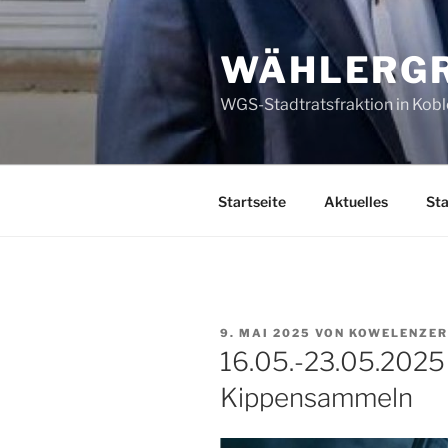
Zum
Inhalt
WÄHLERGR
springen
WGS-Stadtratsfraktion in Kob
Startseite
Aktuelles
Sta
VERÖFFENTLICHT
9. MAI 2025
VON
KOWELENZER
AM
16.05.-23.05.2025
Kippensammeln