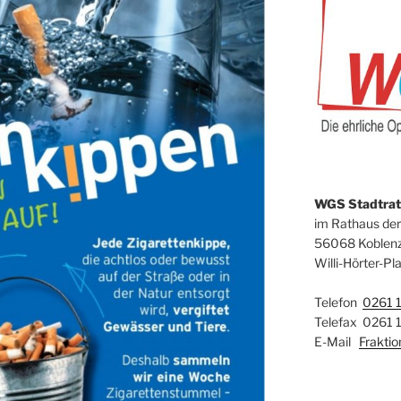
WGS Stadtrats
im Rathaus der
56068 Koblen
Willi-Hörter-Pla
Telefon
0261 
Telefax 0261 
E-Mail
Frakti