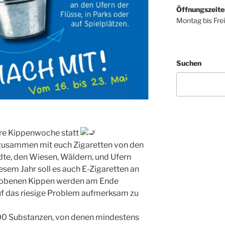
Öffnungszeite
Montag bis Fre
Suchen
sere Kippenwoche statt
zusammen mit euch Zigaretten von den
dte, den Wiesen, Wäldern, und Ufern
sem Jahr soll es auch E-Zigaretten an
hobenen Kippen werden am Ende
 das riesige Problem aufmerksam zu
000 Substanzen, von denen mindestens