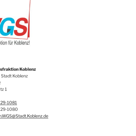
fraktion Koblenz
 Stadt Koblenz
z
tz 1
129-1081
129-1080
on.WGS@Stadt.Koblenz.de