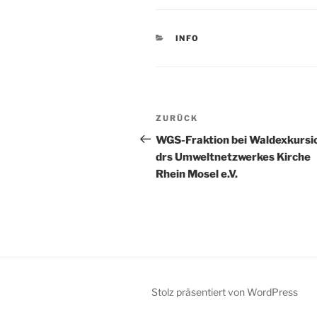
KATEGORIEN
INFO
Beitragsnavigation
Vorheriger
ZURÜCK
Beitrag
WGS-Fraktion bei Waldexkursi
drs Umweltnetzwerkes Kirche
Rhein Mosel e.V.
Stolz präsentiert von WordPress