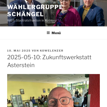
Zum
WÄHLERGRUPPE
Inhalt
SCHÄNGEL
springen
WGS-Stadtratsfraktion in Koblenz
Menü
VERÖFFENTLICHT
10. MAI 2025
VON
KOWELENZER
AM
2025-05-10: Zukunftswerkstatt
Asterstein