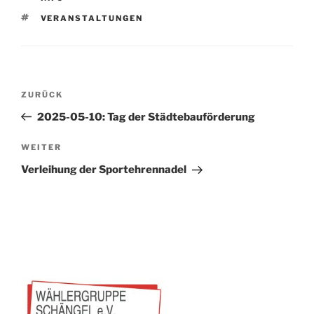
SCHLAGWÖRTER
VERANSTALTUNGEN
Beitragsnavigation
Vorheriger
ZURÜCK
Beitrag
2025-05-10: Tag der Städtebauförderung
Nächster
WEITER
Beitrag
Verleihung der Sportehrennadel