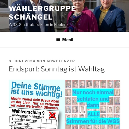
Zum
WÄHLERGRUPPE
Inhalt
SCHÄNGEL
springen
WGS-Stadtratsfraktion in Koblenz
Menü
VERÖFFENTLICHT
8. JUNI 2024
VON
KOWELENZER
AM
Endspurt: Sonntag ist Wahltag