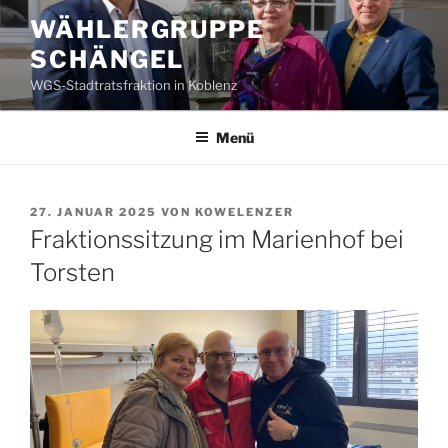
Zum
WÄHLERGRUPPE
Inhalt
SCHÄNGEL
springen
WGS-Stadtratsfraktion in Koblenz
Menü
VERÖFFENTLICHT
27. JANUAR 2025
VON
KOWELENZER
AM
Fraktionssitzung im Marienhof bei
Torsten