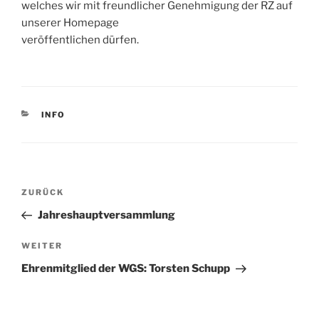
welches wir mit freundlicher Genehmigung der RZ auf
unserer Homepage
veröffentlichen dürfen.
KATEGORIEN
INFO
Beitragsnavigation
Vorheriger
ZURÜCK
Beitrag
Jahreshauptversammlung
Nächster
WEITER
Beitrag
Ehrenmitglied der WGS: Torsten Schupp