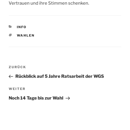
Vertrauen und ihre Stimmen schenken.
KATEGORIEN
INFO
SCHLAGWÖRTER
WAHLEN
Beitragsnavigation
Vorheriger
ZURÜCK
Beitrag
Rückblick auf 5 Jahre Ratsarbeit der WGS
Nächster
WEITER
Beitrag
Noch 14 Tage bis zur Wahl