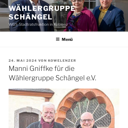
Zum
WÄHLERGRUPPE
Inhalt
SCHÄNGEL
springen
WGS-Stadtratsfraktion in Koblenz
Menü
VERÖFFENTLICHT
24. MAI 2024
VON
KOWELENZER
AM
Manni Gniffke für die
Wählergruppe Schängel e.V.