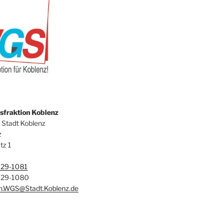
fraktion Koblenz
 Stadt Koblenz
z
tz 1
129-1081
129-1080
on.WGS@Stadt.Koblenz.de