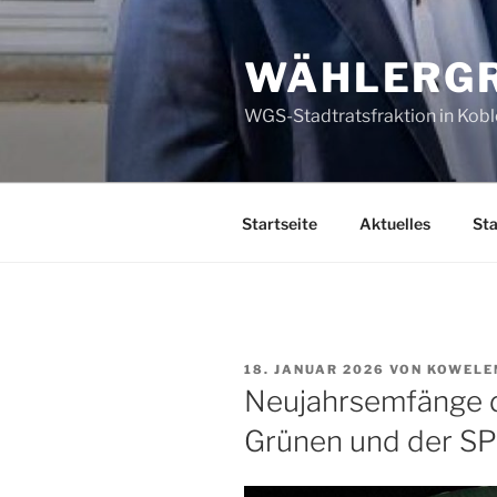
Zum
Inhalt
WÄHLERGR
springen
WGS-Stadtratsfraktion in Kob
Startseite
Aktuelles
Sta
VERÖFFENTLICHT
18. JANUAR 2026
VON
KOWELE
AM
Neujahrsemfänge 
Grünen und der S