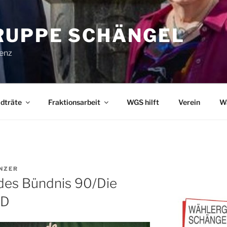
UPPE SCHÄNGEL
lenz
dträte
Fraktionsarbeit
WGS hilft
Verein
W
NZER
des Bündnis 90/Die
PD