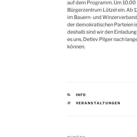
auf dem Programm. Um 10.00 U
Bürgerzentrum Lützel ein. Ab 
im Bauern- und Winzerverband
der demokratischen Parteien ist
deshalb sind wir den Einladung
es uns, Detlev Pilger nach lan
können.
KATEGORIEN
INFO
SCHLAGWÖRTER
VERANSTALTUNGEN
Beitragsnavigation