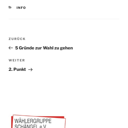
KATEGORIEN
INFO
Beitragsnavigation
Vorheriger
ZURÜCK
Beitrag
5 Gründe zur Wahl zu gehen
Nächster
WEITER
Beitrag
2. Punkt