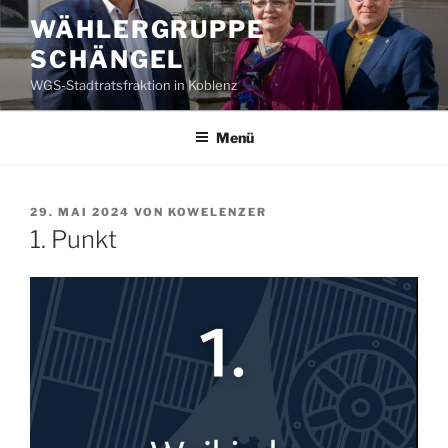
Zum
WÄHLERGRUPPE
Inhalt
SCHÄNGEL
springen
WGS-Stadtratsfraktion in Koblenz
Menü
VERÖFFENTLICHT
29. MAI 2024
VON
KOWELENZER
AM
1. Punkt