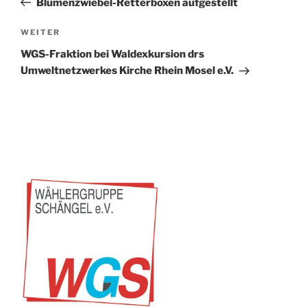
Blumenzwiebel-Retterboxen aufgestellt
Nächster
WEITER
Beitrag
WGS-Fraktion bei Waldexkursion drs
Umweltnetzwerkes Kirche Rhein Mosel e.V.