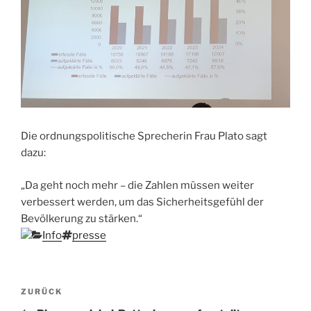
Die ordnungspolitische Sprecherin Frau Plato sagt
dazu:
„Da geht noch mehr – die Zahlen müssen weiter
verbessert werden, um das Sicherheitsgefühl der
Bevölkerung zu stärken.“
Kategorien
Schlagwörter
Info
presse
Beitragsnavigation
Vorheriger
ZURÜCK
Beitrag