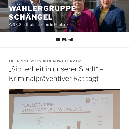
Zum
WÄHLERGRUPPE
Inhalt
SCHÄNGEL
springen
WGS-Stadtratsfraktion in Koblenz
Menü
VERÖFFENTLICHT
10. APRIL 2025
VON
KOWELENZER
AM
„Sicherheit in unserer Stadt“ –
Kriminalpräventiver Rat tagt