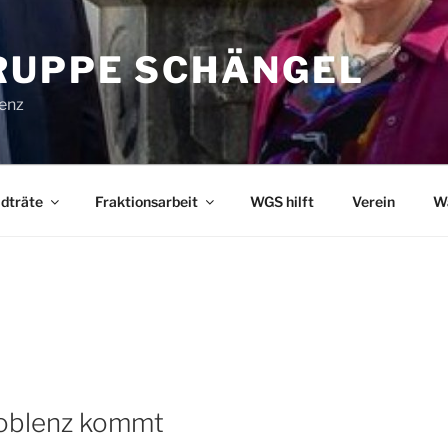
UPPE SCHÄNGEL
lenz
dträte
Fraktionsarbeit
WGS hilft
Verein
W
Koblenz kommt