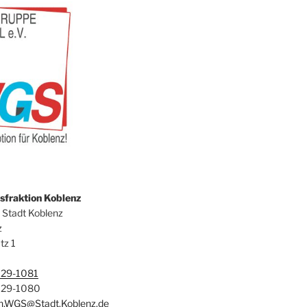
fraktion Koblenz
 Stadt Koblenz
z
tz 1
129-1081
129-1080
on.WGS@Stadt.Koblenz.de