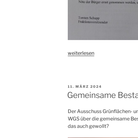
„Mängelmelder
weiterlesen
in
Koblenz
kommt“
VERÖFFENTLICHT
11. MÄRZ 2024
AM
Gemeinsame Besta
Der Ausschuss Grünflächen- un
WGS über die gemeinsame Best
das auch gewollt?