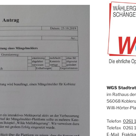
WGS Stadtrats
im Rathaus der
56068 Koblen
Willi-Hörter-Pla
Telefon
0261 
Telefax 0261 
E-Mail
Frakti