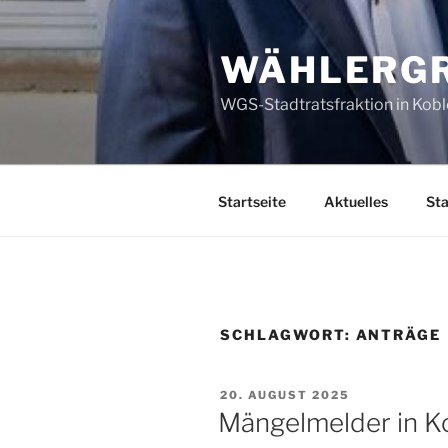
Zum
Inhalt
WÄHLERGR
springen
WGS-Stadtratsfraktion in Kob
Startseite
Aktuelles
Sta
SCHLAGWORT:
ANTRÄGE
VERÖFFENTLICHT
20. AUGUST 2025
AM
Mängelmelder in 