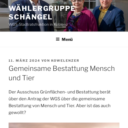
Zum
WÄHLERGRUPPE
Inhalt
SCHÄNGEL
springen
WGS-Stadtratsfraktion in Koblenz
Menü
VERÖFFENTLICHT
11. MÄRZ 2024
VON
KOWELENZER
AM
Gemeinsame Bestattung Mensch
und Tier
Der Ausschuss Grünflächen- und Bestattung berät
über den Antrag der WGS über die gemeinsame
Bestattung von Mensch und Tier. Aber ist das auch
gewollt?