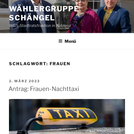
Zum
WÄHLERGRUPPE
Inhalt
SCHÄNGEL
springen
WGS-Stadtratsfraktion in Koblenz
Menü
SCHLAGWORT:
FRAUEN
VERÖFFENTLICHT
2. MÄRZ 2023
AM
Antrag: Frauen-Nachttaxi