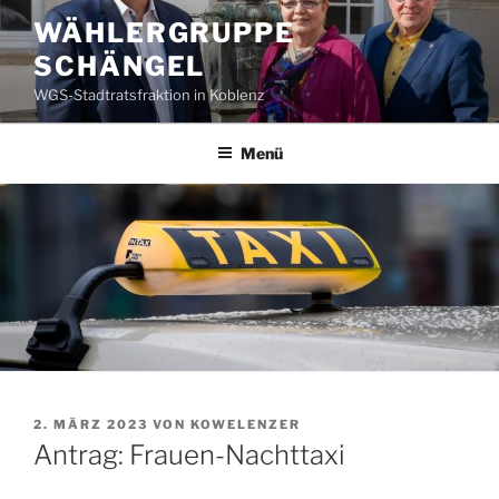
Zum
WÄHLERGRUPPE
Inhalt
SCHÄNGEL
springen
WGS-Stadtratsfraktion in Koblenz
Menü
VERÖFFENTLICHT
2. MÄRZ 2023
VON
KOWELENZER
AM
Antrag: Frauen-Nachttaxi