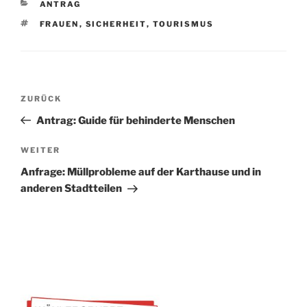
KATEGORIEN
ANTRAG
SCHLAGWÖRTER
FRAUEN
,
SICHERHEIT
,
TOURISMUS
Beitragsnavigation
Vorheriger
ZURÜCK
Beitrag
Antrag: Guide für behinderte Menschen
Nächster
WEITER
Beitrag
Anfrage: Müllprobleme auf der Karthause und in
anderen Stadtteilen