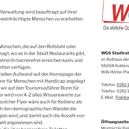
Verwaltung wird beauftragt auf ihrer
 beeinträchtigte Menschen zu erarbeiten
enschen, die auf den Rollstuhl oder
WGS Stadtrats
agt, wo es in der Stadt Restaurants gibt,
im Rathaus der
hrer/in barrierefrei erreichen kann, und
56068 Koblen
letten verfügen.
Willi-Hörter-Pla
ziellen Aufwand auf der Homepage der
hrer für Menschen mit Handicap angelegt
Telefon
0261 
 wir auf den Tourismusführer Bonn für
Telefax 0261 
r wird von A-Z alles Wissenswerte zur
E-Mail
Frakti
n solcher Flyer wäre auch für Koblenz als
rch den demographischen Wandel die
igen wird, und damit auch die Anzahl von
Öffnungszeite
heit angewiesen sind.
Montag bis Fre