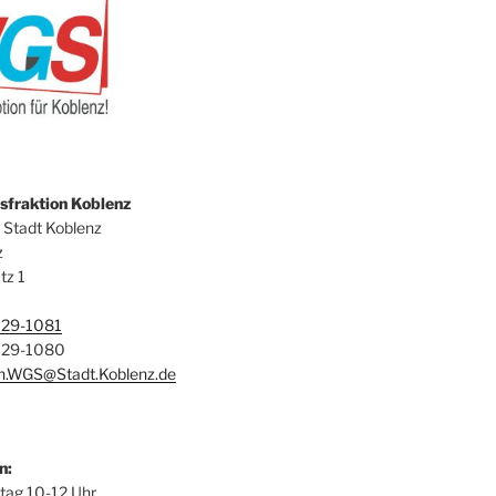
fraktion Koblenz
 Stadt Koblenz
z
tz 1
129-1081
129-1080
on.WGS@Stadt.Koblenz.de
n:
itag 10-12 Uhr