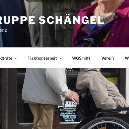
UPPE SCHÄNGEL
lenz
dträte
Fraktionsarbeit
WGS hilft
Verein
W