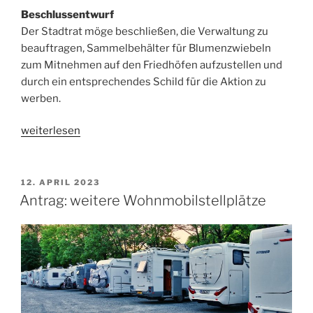
Beschlussentwurf
Der Stadtrat möge beschließen, die Verwaltung zu
beauftragen, Sammelbehälter für Blumenzwiebeln
zum Mitnehmen auf den Friedhöfen aufzustellen und
durch ein entsprechendes Schild für die Aktion zu
werben.
„Antrag:
weiterlesen
Blumenzwiebeln
auf
Friedhof
VERÖFFENTLICHT
12. APRIL 2023
AM
sammeln“
Antrag: weitere Wohnmobilstellplätze