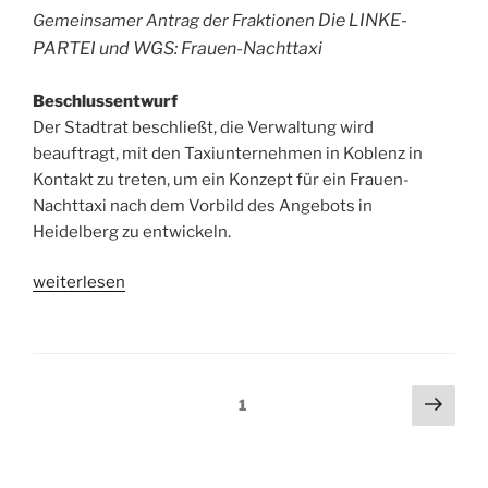
Die LINKE-
Gemeinsamer Antrag der Fraktionen
PARTEI und WGS: Frauen-Nachttaxi
Beschlussentwurf
Der Stadtrat beschließt, die Verwaltung wird
beauftragt, mit den Taxiunternehmen in Koblenz in
Kontakt zu treten, um ein Konzept für ein Frauen-
Nachttaxi nach dem Vorbild des Angebots in
Heidelberg zu entwickeln.
„Antrag:
weiterlesen
Frauen-
Nachttaxi“
Seitennummerierung
Näch
Seite
1
Seit
der
Beiträge