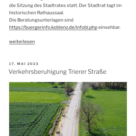
die Sitzung des Stadtrates statt. Der Stadtrat tagt im
historischen Rathaussaal.
Die Beratungsunterlagen sind
https://buergerinfo.koblenz.de/infobi.php
einsehbar.
„Stadtratsitzung
weiterlesen
am
25.05.2023
um
VERÖFFENTLICHT
17. MAI 2023
AM
15
Verkehrsberuhigung Trierer Straße
Uhr“