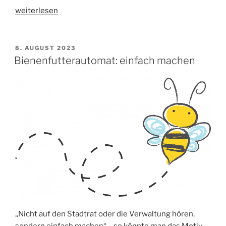
„Antrag
weiterlesen
in
der
Stadtratssitzung
VERÖFFENTLICHT
8. AUGUST 2023
AM
:
Bienenfutterautomat: einfach machen
Änderung
der
Baumschutzsatzung“
„Nicht auf den Stadtrat oder die Verwaltung hören,
sondern einfach machen“ – so könnte man das Motiv