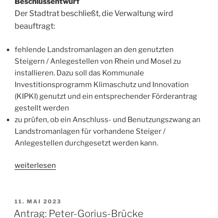
Beschlussentwurf
Der Stadtrat beschließt, die Verwaltung wird
beauftragt:
fehlende Landstromanlagen an den genutzten
Steigern / Anlegestellen von Rhein und Mosel zu
installieren. Dazu soll das Kommunale
Investitionsprogramm Klimaschutz und Innovation
(KIPKI) genutzt und ein entsprechender Förderantrag
gestellt werden
zu prüfen, ob ein Anschluss- und Benutzungszwang an
Landstromanlagen für vorhandene Steiger /
Anlegestellen durchgesetzt werden kann.
„Antrag:
weiterlesen
Landstromversorgung
für
Schiffe
VERÖFFENTLICHT
11. MAI 2023
AM
auf
Antrag: Peter-Gorius-Brücke