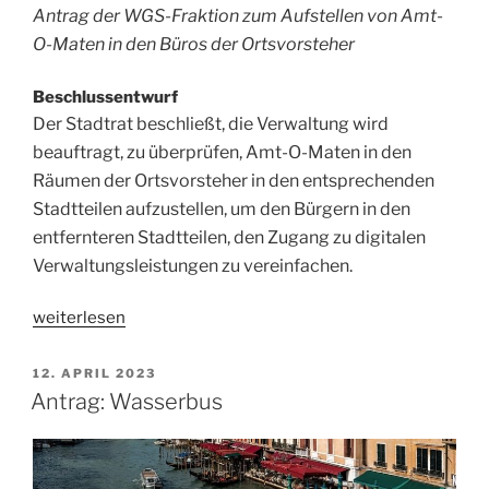
Antrag
der WGS-Fraktion zum Aufstellen von Amt-
O-Maten in den Büros der Ortsvorsteher
Beschlussentwurf
Der Stadtrat beschließt, die Verwaltung wird
beauftragt, zu überprüfen, Amt-O-Maten in den
Räumen der Ortsvorsteher in den entsprechenden
Stadtteilen aufzustellen, um den Bürgern in den
entfernteren Stadtteilen, den Zugang zu digitalen
Verwaltungsleistungen zu vereinfachen.
„Antrag:
weiterlesen
Amt-
O-
VERÖFFENTLICHT
12. APRIL 2023
AM
Mat
Antrag: Wasserbus
beim
Ortsvorsteher“