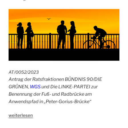
Rhein
&
Mosel“
AT/0052/2023
Antrag der Ratsfraktionen BÜNDNIS 90/DIE
GRÜNEN,
WGS
und Die LINKE-PARTEI zur
Benennung der Fuß- und Radbrücke am
Anwendspfad in „Peter-Gorius-Brücke“
„Antrag:
weiterlesen
Peter-