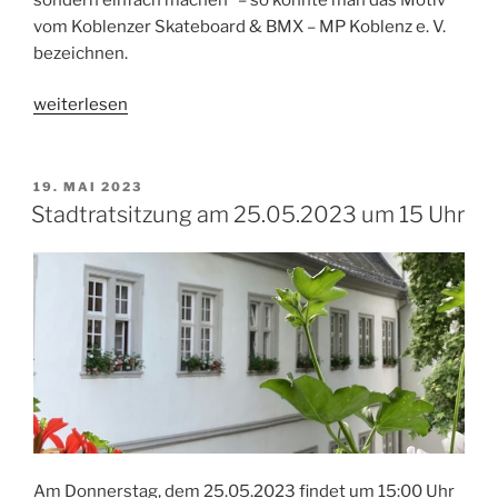
vom Koblenzer Skateboard & BMX – MP Koblenz e. V.
bezeichnen.
„Bienenfutterautomat:
weiterlesen
einfach
machen“
VERÖFFENTLICHT
19. MAI 2023
AM
Stadtratsitzung am 25.05.2023 um 15 Uhr
Am Donnerstag, dem 25.05.2023 findet um 15:00 Uhr