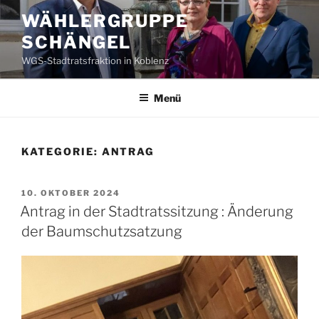
Zum
WÄHLERGRUPPE
Inhalt
SCHÄNGEL
springen
WGS-Stadtratsfraktion in Koblenz
Menü
KATEGORIE:
ANTRAG
VERÖFFENTLICHT
10. OKTOBER 2024
AM
Antrag in der Stadtratssitzung : Änderung
der Baumschutzsatzung