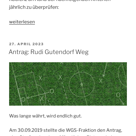
jährlich zu überprüfen:
„Antrag:
weiterlesen
Klimaschutz
in
Koblenz“
VERÖFFENTLICHT
27. APRIL 2023
AM
Antrag: Rudi Gutendorf Weg
Was lange währt, wird endlich gut.
Am 30.09.2019 stellte die WGS-Fraktion den Antrag,