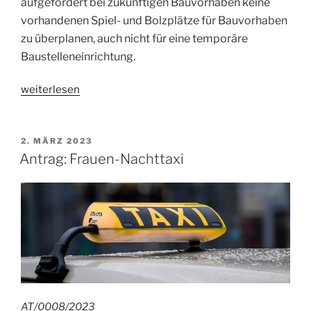
aufgefordert bei zukünftigen Bauvorhaben keine
vorhandenen Spiel- und Bolzplätze für Bauvorhaben
zu überplanen, auch nicht für eine temporäre
Baustelleneinrichtung.
„Antrag:
weiterlesen
Kinderrechtskonvention“
VERÖFFENTLICHT
2. MÄRZ 2023
AM
Antrag: Frauen-Nachttaxi
AT/0008/2023