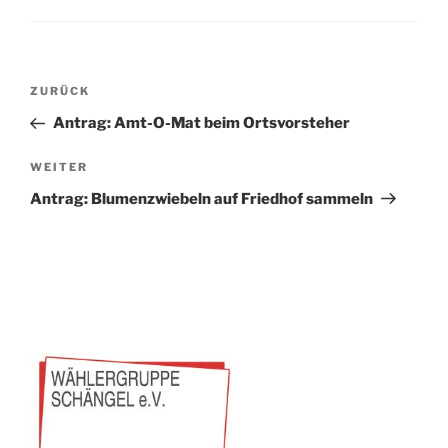
Beitragsnavigation
Vorheriger
ZURÜCK
Beitrag
Antrag: Amt-O-Mat beim Ortsvorsteher
Nächster
WEITER
Beitrag
Antrag: Blumenzwiebeln auf Friedhof sammeln