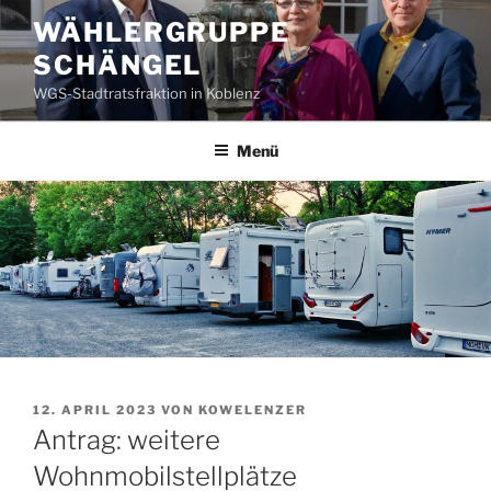
Zum
WÄHLERGRUPPE
Inhalt
SCHÄNGEL
springen
WGS-Stadtratsfraktion in Koblenz
Menü
VERÖFFENTLICHT
12. APRIL 2023
VON
KOWELENZER
AM
Antrag: weitere
Wohnmobilstellplätze