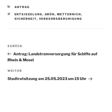
KATEGORIEN
ANTRAG
SCHLAGWÖRTER
ENTSIEGELUNG
,
GRÜN
,
METTERNICH
,
SICHERHEIT
,
VERKEHRSBERUHIGUNG
Beitragsnavigation
Vorheriger
ZURÜCK
Beitrag
Antrag: Landstromversorgung für Schiffe auf
Rhein & Mosel
Nächster
WEITER
Beitrag
Stadtratsitzung am 25.05.2023 um 15 Uhr