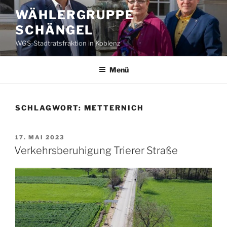
Zum
WÄHLERGRUPPE
Inhalt
SCHÄNGEL
springen
WGS-Stadtratsfraktion in Koblenz
Menü
SCHLAGWORT:
METTERNICH
VERÖFFENTLICHT
17. MAI 2023
AM
Verkehrsberuhigung Trierer Straße