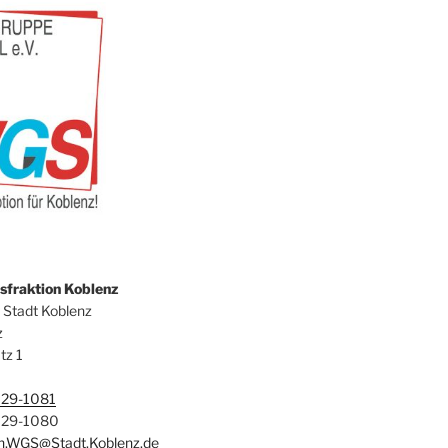
fraktion Koblenz
 Stadt Koblenz
z
tz 1
129-1081
129-1080
on.WGS@Stadt.Koblenz.de