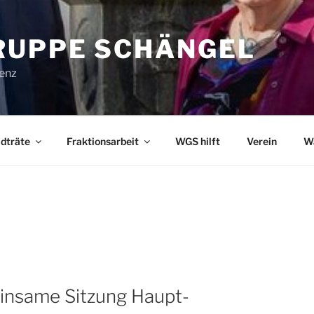
UPPE SCHÄNGEL
lenz
dträte
Fraktionsarbeit
WGS hilft
Verein
W
insame Sitzung Haupt-