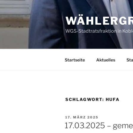
Zum
Inhalt
WÄHLERGR
springen
WGS-Stadtratsfraktion in Kob
Startseite
Aktuelles
Sta
SCHLAGWORT:
HUFA
VERÖFFENTLICHT
17. MÄRZ 2025
AM
17.03.2025 – geme