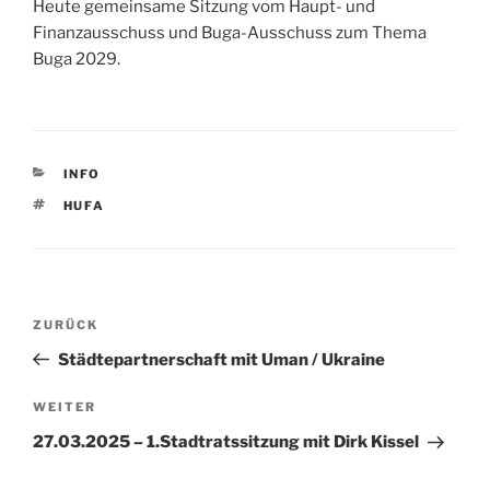
Heute gemeinsame Sitzung vom Haupt- und
Finanzausschuss und Buga-Ausschuss zum Thema
Buga 2029.
KATEGORIEN
INFO
SCHLAGWÖRTER
HUFA
Beitragsnavigation
Vorheriger
ZURÜCK
Beitrag
Städtepartnerschaft mit Uman / Ukraine
Nächster
WEITER
Beitrag
27.03.2025 – 1.Stadtratssitzung mit Dirk Kissel