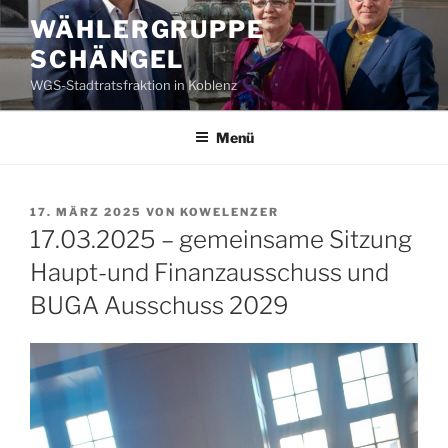
Zum
WÄHLERGRUPPE
Inhalt
SCHÄNGEL
springen
WGS-Stadtratsfraktion in Koblenz
Menü
VERÖFFENTLICHT
17. MÄRZ 2025
VON
KOWELENZER
AM
17.03.2025 – gemeinsame Sitzung
Haupt-und Finanzausschuss und
BUGA Ausschuss 2029