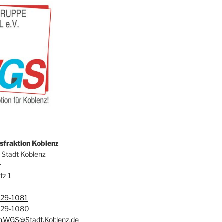
fraktion Koblenz
 Stadt Koblenz
z
tz 1
129-1081
129-1080
on.WGS@Stadt.Koblenz.de