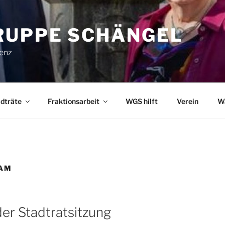
UPPE SCHÄNGEL
lenz
dträte
Fraktionsarbeit
WGS hilft
Verein
W
EAM
er Stadtratsitzung