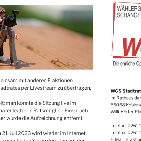
einsam mit anderen Fraktionen
tadtrates per Livestream zu übertragen.
WGS Stadtrats
im Rathaus der
t: man konnte die Sitzung live im
56068 Koblen
später legte ein Ratsmitglied Einspruch
Willi-Hörter-Pla
er wurde die Aufzeichnung entfernt.
Telefon
0261 
Telefax 0261 
1. Juli 2023 wird wieder im Internet
E-Mail
Frakti
stream finden Sie an dem Tag auf der