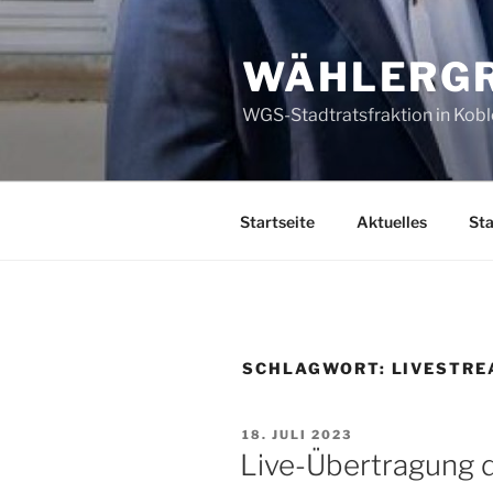
Zum
Inhalt
WÄHLERGR
springen
WGS-Stadtratsfraktion in Kob
Startseite
Aktuelles
Sta
SCHLAGWORT:
LIVESTR
VERÖFFENTLICHT
18. JULI 2023
AM
Live-Übertragung d