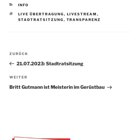
KATEGORIEN
INFO
SCHLAGWÖRTER
LIVE ÜBERTRAGUNG
,
LIVESTREAM
,
STADTRATSITZUNG
,
TRANSPARENZ
Beitragsnavigation
Vorheriger
ZURÜCK
Beitrag
21.07.2023: Stadtratsitzung
Nächster
WEITER
Beitrag
Britt Gutmann ist Meisterin im Gerüstbau