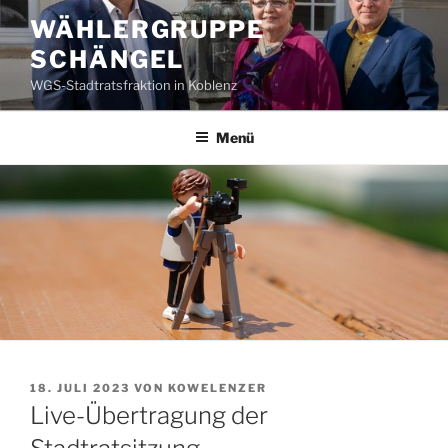
Zum
WÄHLERGRUPPE
Inhalt
SCHÄNGEL
springen
WGS-Stadtratsfraktion in Koblenz
Menü
VERÖFFENTLICHT
18. JULI 2023
VON
KOWELENZER
AM
Live-Übertragung der