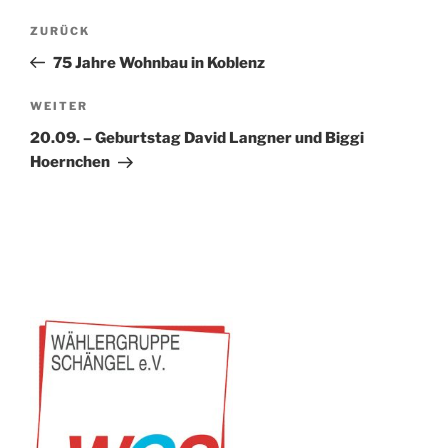
Beitragsnavigation
Vorheriger
ZURÜCK
Beitrag
75 Jahre Wohnbau in Koblenz
Nächster
WEITER
Beitrag
20.09. – Geburtstag David Langner und Biggi
Hoernchen