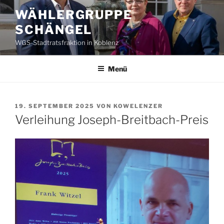
Zum
WÄHLERGRUPPE
Inhalt
SCHÄNGEL
springen
WGS-Stadtratsfraktion in Koblenz
Menü
VERÖFFENTLICHT
19. SEPTEMBER 2025
VON
KOWELENZER
AM
Verleihung Joseph-Breitbach-Preis