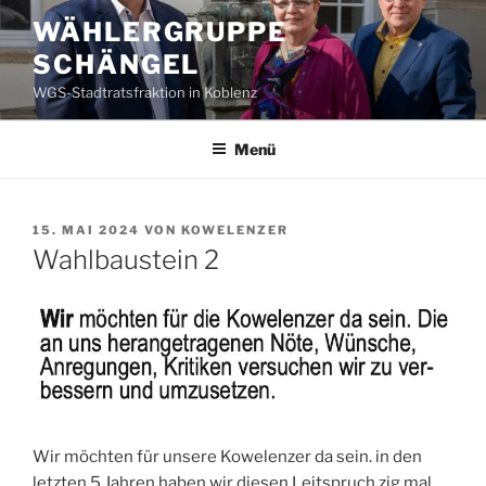
Zum
WÄHLERGRUPPE
Inhalt
SCHÄNGEL
springen
WGS-Stadtratsfraktion in Koblenz
Menü
VERÖFFENTLICHT
15. MAI 2024
VON
KOWELENZER
AM
Wahlbaustein 2
Wir möchten für unsere Kowelenzer da sein. in den
letzten 5 Jahren haben wir diesen Leitspruch zig mal