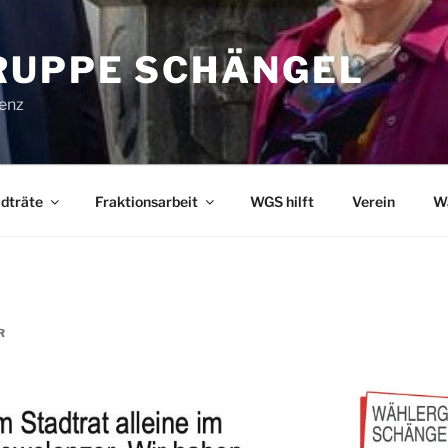
UPPE SCHÄNGEL
lenz
dträte
Fraktionsarbeit
WGS hilft
Verein
W
R