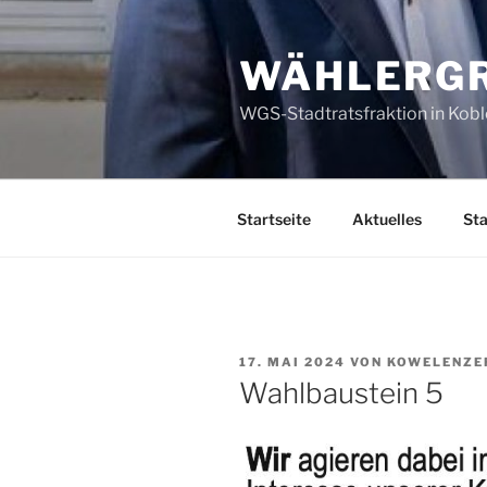
Zum
Inhalt
WÄHLERGR
springen
WGS-Stadtratsfraktion in Kob
Startseite
Aktuelles
Sta
VERÖFFENTLICHT
17. MAI 2024
VON
KOWELENZE
AM
Wahlbaustein 5