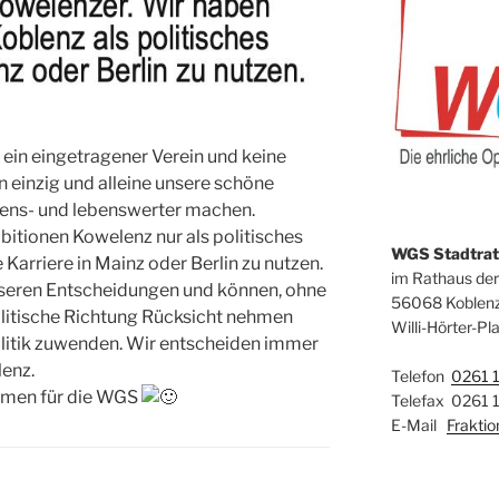
ein eingetragener Verein und keine
n einzig und alleine unsere schöne
bens- und lebenswerter machen.
tionen Kowelenz nur als politisches
WGS Stadtrats
 Karriere in Mainz oder Berlin zu nutzen.
im Rathaus der
unseren Entscheidungen und können, ohne
56068 Koblen
olitische Richtung Rücksicht nehmen
Willi-Hörter-Pla
olitik zuwenden. Wir entscheiden immer
lenz.
Telefon
0261 
mmen für die WGS
Telefax 0261 
E-Mail
Frakti