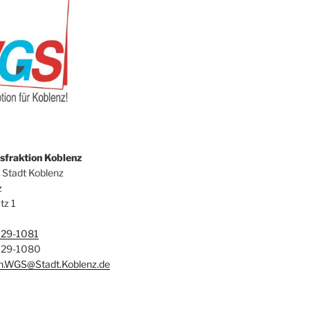
fraktion Koblenz
 Stadt Koblenz
z
tz 1
129-1081
129-1080
on.WGS@Stadt.Koblenz.de