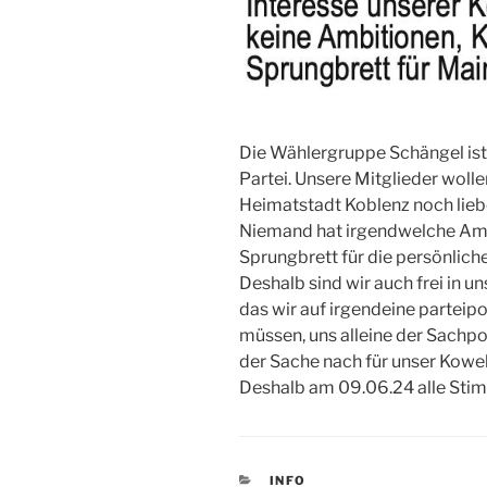
Die Wählergruppe Schängel ist 
Partei. Unsere Mitglieder wolle
Heimatstadt Koblenz noch lie
Niemand hat irgendwelche Ambi
Sprungbrett für die persönliche
Deshalb sind wir auch frei in 
das wir auf irgendeine parteip
müssen, uns alleine der Sachp
der Sache nach für unser Kowe
Deshalb am 09.06.24 alle Sti
KATEGORIEN
INFO