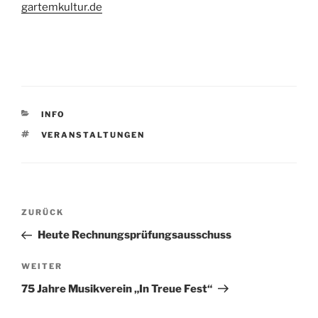
gartemkultur.de
KATEGORIEN
INFO
SCHLAGWÖRTER
VERANSTALTUNGEN
Beitragsnavigation
Vorheriger
ZURÜCK
Beitrag
Heute Rechnungsprüfungsausschuss
Nächster
WEITER
Beitrag
75 Jahre Musikverein „In Treue Fest“