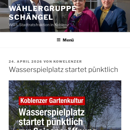
Zum
WÄHLERGRUPPE
Inhalt
SCHÄNGEL
springen
WGS-Stadtratsfraktion in Koblenz
Menü
VERÖFFENTLICHT
24. APRIL 2026
VON
KOWELENZER
AM
Wasserspielplatz startet pünktlich