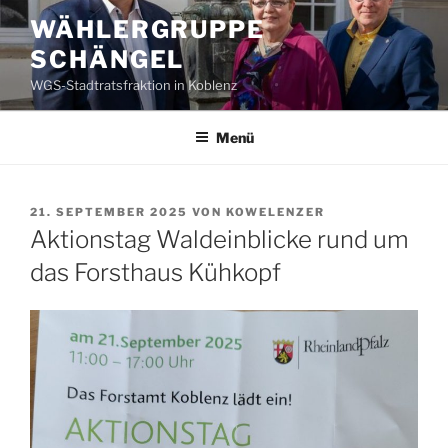
Zum
WÄHLERGRUPPE
Inhalt
SCHÄNGEL
springen
WGS-Stadtratsfraktion in Koblenz
Menü
VERÖFFENTLICHT
21. SEPTEMBER 2025
VON
KOWELENZER
AM
Aktionstag Waldeinblicke rund um
das Forsthaus Kühkopf