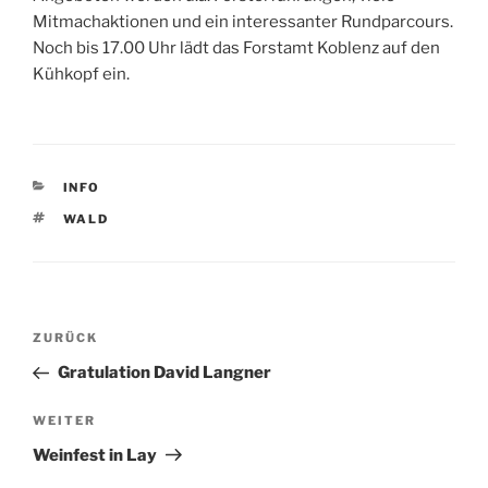
Mitmachaktionen und ein interessanter Rundparcours.
Noch bis 17.00 Uhr lädt das Forstamt Koblenz auf den
Kühkopf ein.
KATEGORIEN
INFO
SCHLAGWÖRTER
WALD
Beitragsnavigation
Vorheriger
ZURÜCK
Beitrag
Gratulation David Langner
Nächster
WEITER
Beitrag
Weinfest in Lay