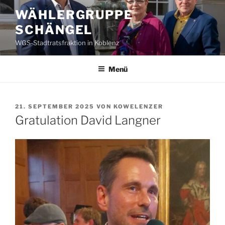
Zum
WÄHLERGRUPPE
Inhalt
SCHÄNGEL
springen
WGS-Stadtratsfraktion in Koblenz
Menü
VERÖFFENTLICHT
21. SEPTEMBER 2025
VON
KOWELENZER
AM
Gratulation David Langner