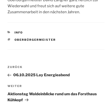
Oberbürgermeister David Langner ganz herzlich zur
Wiederwahl und freut sich auf weitere gute
Zusammenarbeit in den nächsten Jahren.
KATEGORIEN
INFO
SCHLAGWÖRTER
OBERBÜRGERMEISTER
Beitragsnavigation
Vorheriger
ZURÜCK
Beitrag
06.10.2025 Lay Energieabend
Nächster
WEITER
Beitrag
Aktionstag Waldeinblicke rund um das Forsthaus
Kühkopf