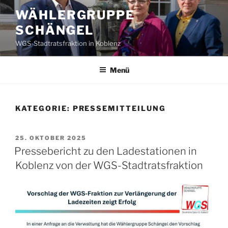
Zum
WÄHLERGRUPPE
Inhalt
SCHÄNGEL
springen
WGS-Stadtratsfraktion in Koblenz
Menü
KATEGORIE:
PRESSEMITTEILUNG
VERÖFFENTLICHT
25. OKTOBER 2025
AM
Pressebericht zu den Ladestationen in
Koblenz von der WGS-Stadtratsfraktion