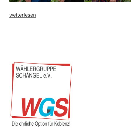
„Wählergruppe
weiterlesen
Schängel
e.V.
hat
sich
konstituiert“