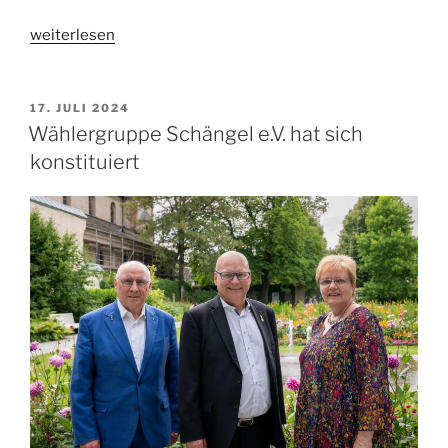
„WGS
weiterlesen
organisiert
Veranstaltung
gegen
VERÖFFENTLICHT
17. JULI 2024
AM
Kippendreck“
Wählergruppe Schängel e.V. hat sich
konstituiert