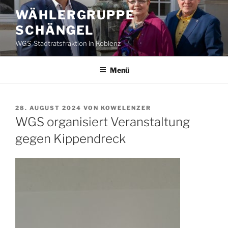
Zum
WÄHLERGRUPPE
Inhalt
SCHÄNGEL
springen
WGS-Stadtratsfraktion in Koblenz
Menü
VERÖFFENTLICHT
28. AUGUST 2024
VON
KOWELENZER
AM
WGS organisiert Veranstaltung
gegen Kippendreck