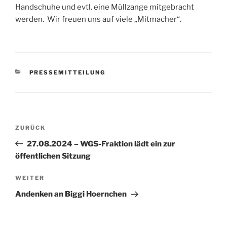
Handschuhe und evtl. eine Müllzange mitgebracht
werden. Wir freuen uns auf viele „Mitmacher“.
KATEGORIEN
PRESSEMITTEILUNG
Beitragsnavigation
Vorheriger
ZURÜCK
Beitrag
27.08.2024 – WGS-Fraktion lädt ein zur
öffentlichen Sitzung
Nächster
WEITER
Beitrag
Andenken an Biggi Hoernchen