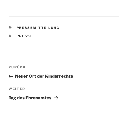
KATEGORIEN
PRESSEMITTEILUNG
SCHLAGWÖRTER
PRESSE
Beitragsnavigation
Vorheriger
ZURÜCK
Beitrag
Neuer Ort der Kinderrechte
Nächster
WEITER
Beitrag
Tag des Ehrenamtes