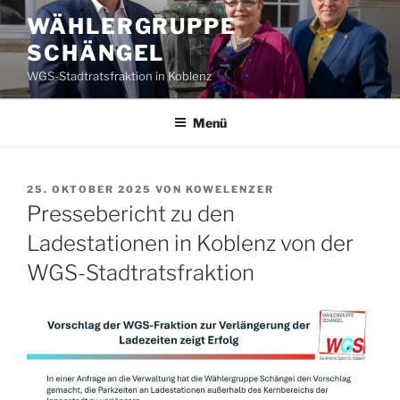
Zum
WÄHLERGRUPPE
Inhalt
SCHÄNGEL
springen
WGS-Stadtratsfraktion in Koblenz
Menü
VERÖFFENTLICHT
25. OKTOBER 2025
VON
KOWELENZER
AM
Pressebericht zu den
Ladestationen in Koblenz von der
WGS-Stadtratsfraktion