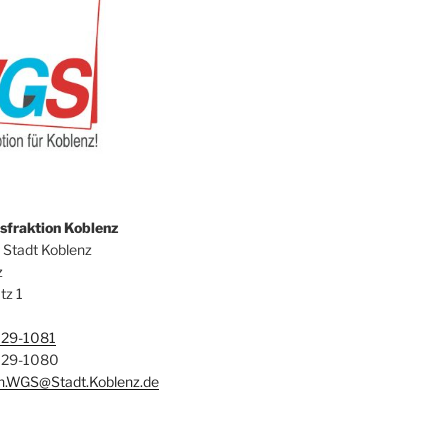
fraktion Koblenz
 Stadt Koblenz
z
tz 1
129-1081
129-1080
on.WGS@Stadt.Koblenz.de