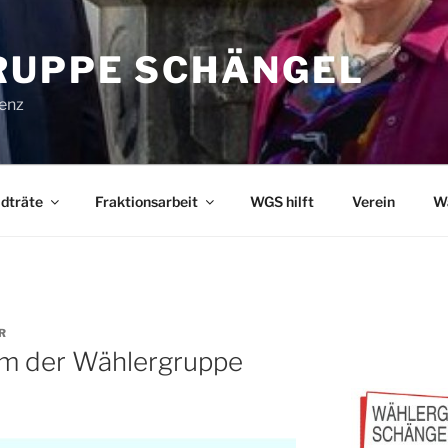
UPPE SCHÄNGEL
lenz
dträte
Fraktionsarbeit
WGS hilft
Verein
W
R
am der Wählergruppe