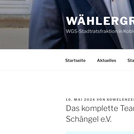
Zum
Inhalt
WÄHLERGR
springen
WGS-Stadtratsfraktion in Kob
Startseite
Aktuelles
Sta
VERÖFFENTLICHT
10. MAI 2024
VON
KOWELENZE
AM
Das komplette Te
Schängel e.V.