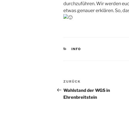
durchzuführen. Wir werden e
etwas genauer erklären. So, das
KATEGORIEN
INFO
Beitragsnavigation
Vorheriger
ZURÜCK
Beitrag
Wahlstand der WGS in
Ehrenbreitstein