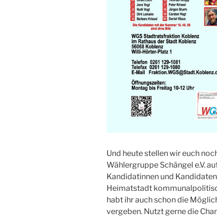
Und heute stellen wir euch no
Wählergruppe Schängel e.V. auf e
Kandidatinnen und Kandidaten 
Heimatstadt kommunalpolitisc
habt ihr auch schon die Möglic
vergeben. Nutzt gerne die Chan