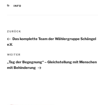
KATEGORIEN
INFO
Beitragsnavigation
Vorheriger
ZURÜCK
Beitrag
Das komplette Team der Wählergruppe Schängel
e.V.
Nächster
WEITER
Beitrag
„Tag der Begegnung“ – Gleichstellung mit Menschen
mit Behinderung