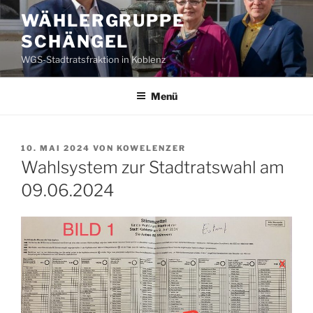
Zum
WÄHLERGRUPPE
Inhalt
SCHÄNGEL
springen
WGS-Stadtratsfraktion in Koblenz
Menü
VERÖFFENTLICHT
10. MAI 2024
VON
KOWELENZER
AM
Wahlsystem zur Stadtratswahl am
09.06.2024