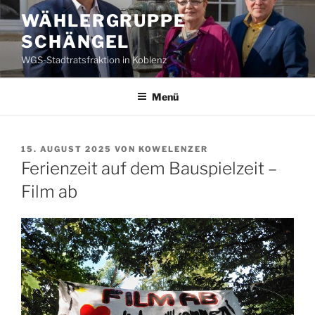
Zum
WÄHLERGRUPPE
Inhalt
SCHÄNGEL
springen
WGS-Stadtratsfraktion in Koblenz
Menü
VERÖFFENTLICHT
15. AUGUST 2025
VON
KOWELENZER
AM
Ferienzeit auf dem Bauspielzeit –
Film ab