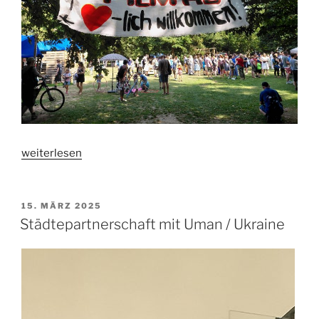
„Ferienzeit
weiterlesen
auf
dem
Bauspielzeit
VERÖFFENTLICHT
15. MÄRZ 2025
AM
–
Städtepartnerschaft mit Uman / Ukraine
Film
ab“