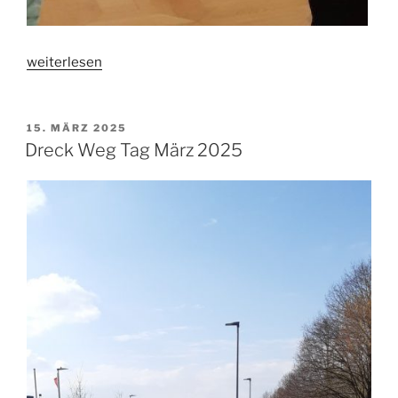
„Städtepartnerschaft
weiterlesen
mit
Uman
/
VERÖFFENTLICHT
15. MÄRZ 2025
AM
Ukraine“
Dreck Weg Tag März 2025