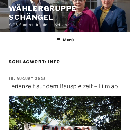
Zum
WÄHLERGRUPPE
Inhalt
SCHÄNGEL
springen
WGS-Stadtratsfraktion in Koblenz
Menü
SCHLAGWORT:
INFO
VERÖFFENTLICHT
15. AUGUST 2025
AM
Ferienzeit auf dem Bauspielzeit – Film ab